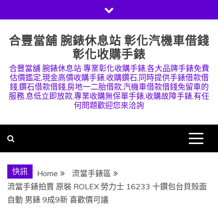
Skip
to
content
合豐當舖 腕錶休息站 彰化汽機車借錢
彰化收購手錶
合豐當舖 腕錶休息站 專業彰化收購手錶,各大品牌手錶免費
估價鑑定,現金高價收購手錶,收購鑽石,同時提供手錶借款借
錢,鑽石借款借錢,房地一二胎借款,汽機車借款借錢免留車的
服務,息低立即放款,專業收購無保單手錶,收購故障手錶,有任
何問題歡迎您來洽詢
快訊
Home
流當手錶區
流當手錶拍賣 原裝 ROLEX 勞力士 16233 十鑽包台貝殼面
自動 男錶 9成9新 喜歡價可議