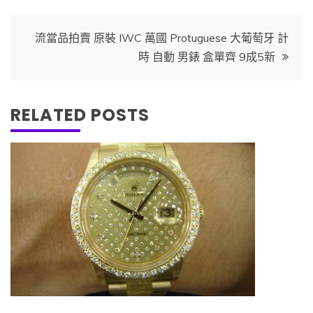
文
流當品拍賣 原裝 IWC 萬國 Protuguese 大葡萄牙 計
時 自動 男錶 盒單齊 9成5新
章
導
RELATED POSTS
覽