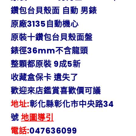
鑽包台貝殼面 自動 男錶
原廠3135自動機心
原裝十鑽包台貝殼面盤
錶徑36mm不含龍頭
整顆都原裝 9成5新
收藏盒保卡 遺失了
歡迎來店鑑賞喜歡價可議
地址:
彰化縣彰化市中央路34
號
地圖導引
電話:
047636099