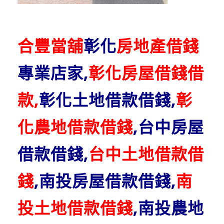
合豐當舖
彰化
房地產借錢
專業店家,
彰化房屋借錢借
款,
彰化土地借款借錢,
彰
化農地借款借錢
,台中房屋
借款借錢,
台中土地借款借
錢
,南投房屋借款借錢,
南
投土地借款借錢
,南投農地