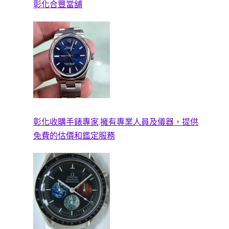
彰化合豐當舖
彰化收購手錶專家,擁有專業人員及儀器，提供
免費的估價和鑑定服務