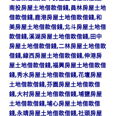
南投房屋土地借款借錢,
員林房屋土地
借款借錢,
鹿港房屋土地
借款借錢,
和
美房屋土地
借款借錢,
北斗房屋土地
借
款借錢,
溪湖房屋土地
借款借錢,
田中
房屋土地
借款借錢,
二林房屋土地
借款
借錢,
線西房屋土地
借款借錢,
伸港房
屋土地
借款借錢,
福興房屋土地
借款借
錢,
秀水房屋土地
借款借錢,
花壇房屋
土地
借款借錢,
芬園房屋土地
借款借
錢,
大村房屋土地
借款借錢,
埔鹽房屋
土地
借款借錢,
埔心房屋土地
借款借
錢,
永靖房屋土地
借款借錢,
社頭房屋