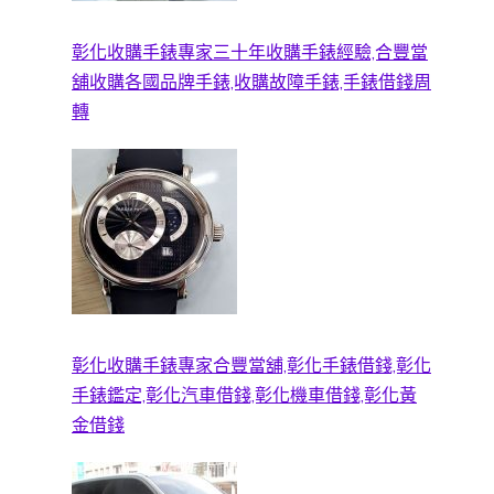
彰化收購手錶專家三十年收購手錶經驗,合豐當
舖收購各國品牌手錶,收購故障手錶,手錶借錢周
轉
彰化收購手錶專家合豐當舖,彰化手錶借錢,彰化
手錶鑑定,彰化汽車借錢,彰化機車借錢,彰化黃
金借錢