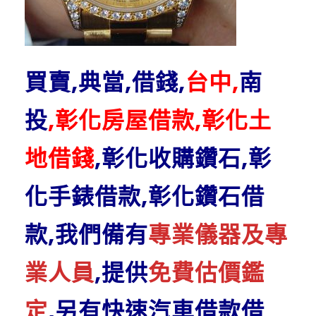
買賣,典當,借錢,
台中,
南
投
,彰化房屋借款,彰化土
地借錢
,彰化收購鑽石,彰
化手錶借款,彰化鑽石借
款,我們備有
專業儀器及專
業人員
,提供
免費估價鑑
定
,另有快速汽車借款借