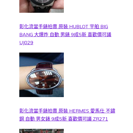
彰化流當手錶拍賣 原裝 HUBLOT 宇舶 BIG
BANG 大爆炸 自動 男錶 9成5新 喜歡價可議
UJ029
彰化流當手錶拍賣 原裝 HERMES 愛馬仕 不鏽
鋼 自動 男女錶 9成5新 喜歡價可議 ZR271