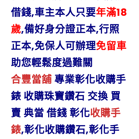
借錢,車主本人只要
年滿18
歲
,備好身分證正本,行照
正本,免保人可辦理
免留車
助您輕鬆度過難關
合豐當舖
專業彰化收購手
錶 收購珠寶鑽石 交換 買
賣 典當 借錢 彰化
收購手
錶
,彰化收購鑽石,彰化手