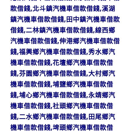
款借錢,
北斗鎮
汽機車借款借錢,
溪湖
鎮
汽機車借款借錢,
田中鎮
汽機車借款
借錢,
二林鎮
汽機車借款借錢,
線西鄉
汽機車借款借錢,
伸港鄉
汽機車借款借
錢,
福興鄉
汽機車借款借錢,
秀水鄉
汽
機車借款借錢,
花壇鄉
汽機車借款借
錢,
芬園鄉
汽機車借款借錢,
大村鄉
汽
機車借款借錢,
埔鹽鄉
汽機車借款借
錢,
埔心鄉
汽機車借款借錢,
永靖鄉
汽
機車借款借錢,
社頭鄉
汽機車借款借
錢,
二水鄉
汽機車借款借錢,
田尾鄉
汽
機車借款借錢,
埤頭鄉
汽機車借款借