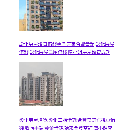
彰化房屋增貸借錢專業店家合豐當舖,彰化房屋
借錢,彰化房屋二胎借錢,陳小姐房屋增貸成功
彰化房屋增貸,彰化二胎借錢,合豐當舖汽機車借
錢,收購手錶,黃金借錢,請來合豐當舖,盧小姐成