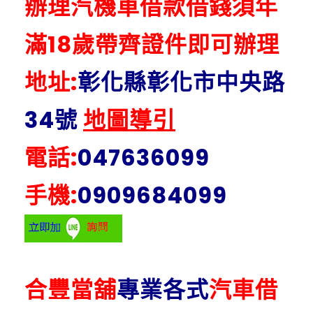
辦理汽機車借款借錢須年
滿18歲帶齊證件即可辦理
地址:
彰化縣彰化市中央路
34號
地圖導引
電話:
047636099
手機:
0909684099
合豐
當舖
專業各式
汽車借