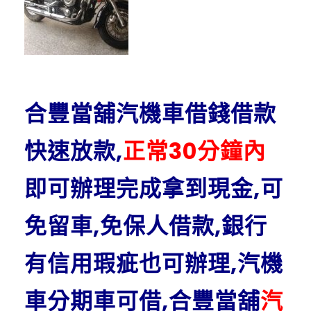
合豐當舖汽機車借錢借款
快速放款,
正常30分鐘內
即可辦理完成拿到現金,可
免留車,免保人借款,銀行
有信用瑕疵也可辦理,汽機
車分期車可借,合豐當舖
汽