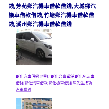
錢,
芳苑鄉
汽機車借款借錢,
大城鄉
汽
機車借款借錢,
竹塘鄉
汽機車借款借
錢,
溪州鄉
汽機車借款借錢
彰化汽車借錢專業店彰化合豐當舖,彰化免留車
借錢,彰化汽車借款,彰化機車借錢,陳先生成功
汽車借錢