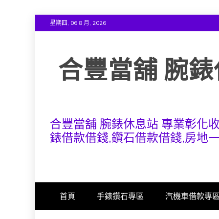
Skip
星期四, 06 8 月, 2026
to
content
合豐當舖 腕錶
合豐當舖 腕錶休息站 專業彰化
錶借款借錢,鑽石借款借錢,房地
首頁
手錶鑽石專區
汽機車借款專