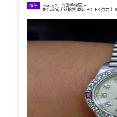
Home
流當手錶區
快訊
彰化流當手錶拍賣 原裝 ROLEX 勞力士 6