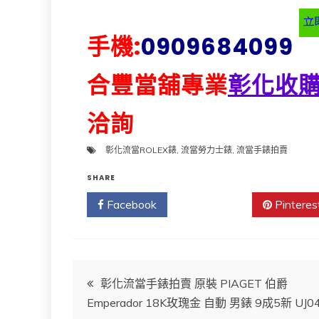
手機:
0909684099
合豐當舖專業
彰化收
洽詢
彰化流當ROLEX錶
,
流當勞力士錶
,
流當手錶拍賣
SHARE
Facebook
Twitter
Pinteres
文
彰化流當手錶拍賣 原裝 PIAGET 伯爵
Emperador 18K玫瑰金 自動 男錶 9成5新 UJ0
章