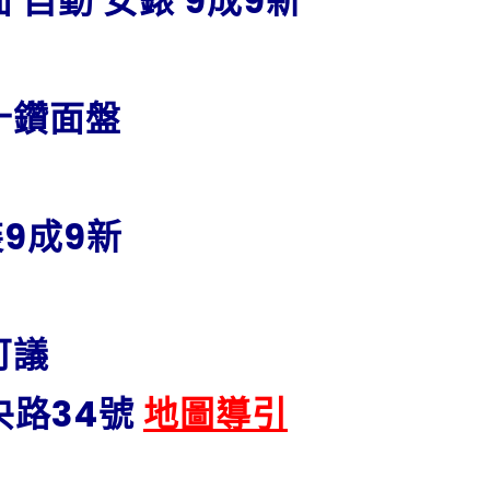
 自動 女錶 9成9新
十鑽面盤
9成9新
可議
央路34號
地圖導引