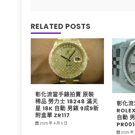
導
RELATED POSTS
覽
彰化流當手錶拍賣 原裝
稀品 勞力士 18248 滿天
彰化流
星 18K 自動 男錶 9成9新
ROLE
附盒單 ZR117
自動 
PR001
2025 年 4 月 5 日
2025 年 