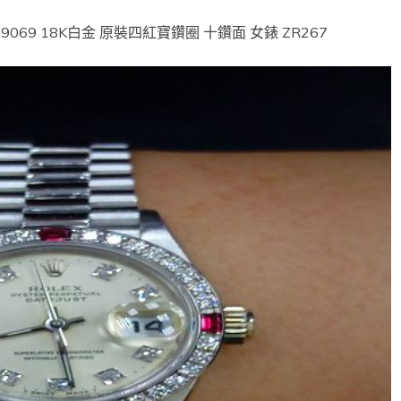
9069 18K白金 原裝四紅寶鑽圈 十鑽面 女錶 ZR267