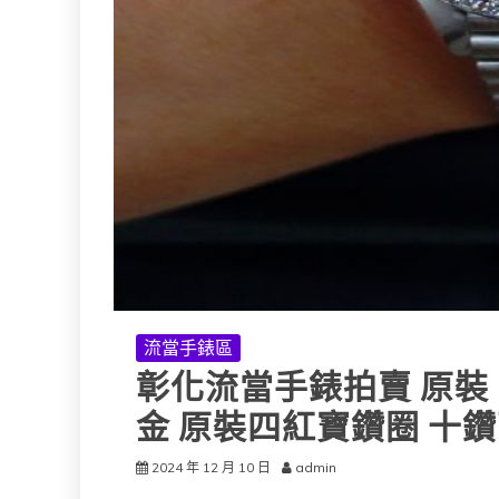
流當手錶區
彰化流當手錶拍賣 原裝 RO
金 原裝四紅寶鑽圈 十鑽面
2024 年 12 月 10 日
admin