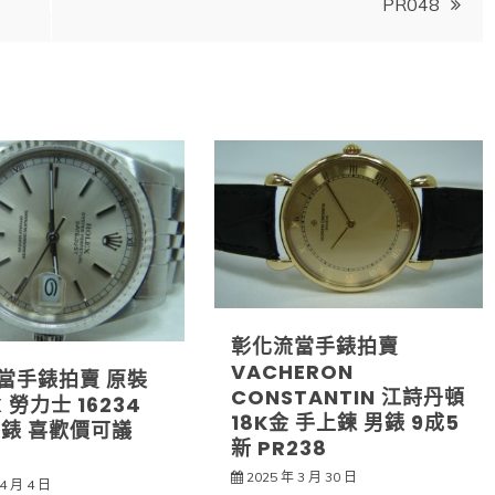
PR048
彰化流當手錶拍賣
VACHERON
當手錶拍賣 原裝
CONSTANTIN 江詩丹頓
X 勞力士 16234
18K金 手上鍊 男錶 9成5
男錶 喜歡價可議
新 PR238
2025 年 3 月 30 日
4 月 4 日