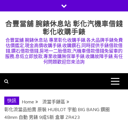
Skip
to
content
合豐當舖 腕錶休息站 彰化汽機車借錢
彰化收購手錶
合豐當舖 腕錶休息站 專業彰化收購手錶,各大品牌手錶免費
估價鑑定,現金高價收購手錶,收購鑽石,同時提供手錶借款借
錢,鑽石借款借錢,房地一二胎借款,汽機車借款借錢免留車的
服務,息低立即放款,專業收購無保單手錶,收購故障手錶,有任
何問題歡迎您來洽詢
快訊
Home
流當手錶區
彰化流當品拍賣 原裝 HUBLOT 宇舶 BIG BANG 鑽圈
48mm 自動 男錶 9成5新 盒單 ZR423