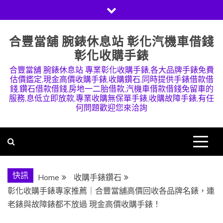
Skip
to
content
合豐當舖 腕錶休息站 彰化汽機車借錢
彰化收購手錶
合豐當舖 腕錶休息站 專業彰化收購手錶,各大品牌手錶免費
估價鑑定,現金高價收購手錶,收購鑽石,同時提供手錶借款借
錢,鑽石借款借錢,房地一二胎借款,汽機車借款借錢免留車的
服務,息低立即放款,專業收購無保單手錶,收購故障手錶,有任
何問題歡迎您來洽詢
快訊
Home
收購手錶鑽石
彰化收購手錶專家推薦｜合豐當舖高價回收各品牌名錶，連
老錶與故障錶都不放過 現金高價收購手錶！