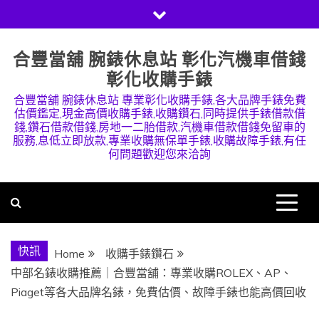
Skip
to
content
合豐當舖 腕錶休息站 彰化汽機車借錢
彰化收購手錶
合豐當舖 腕錶休息站 專業彰化收購手錶,各大品牌手錶免費
估價鑑定,現金高價收購手錶,收購鑽石,同時提供手錶借款借
錢,鑽石借款借錢,房地一二胎借款,汽機車借款借錢免留車的
服務,息低立即放款,專業收購無保單手錶,收購故障手錶,有任
何問題歡迎您來洽詢
快訊
Home
收購手錶鑽石
中部名錶收購推薦｜合豐當舖：專業收購ROLEX、AP、
Piaget等各大品牌名錶，免費估價、故障手錶也能高價回收