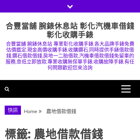
Skip
to
content
合豐當舖 腕錶休息站 彰化汽機車借錢
彰化收購手錶
合豐當舖 腕錶休息站 專業彰化收購手錶,各大品牌手錶免費
估價鑑定,現金高價收購手錶,收購鑽石,同時提供手錶借款借
錢,鑽石借款借錢,房地一二胎借款,汽機車借款借錢免留車的
服務,息低立即放款,專業收購無保單手錶,收購故障手錶,有任
何問題歡迎您來洽詢
快訊
Home
農地借款借錢
標籤:
農地借款借錢