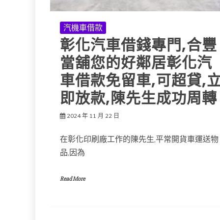
汽機車借款
彰化汽車借錢專門,合豐
當舖您的好鄰居彰化汽
車借款免留車,可超貸,
即放款,陳先生成功周轉
2024 年 11 月 22 日
在彰化印刷廠工作的陳先生,平常開貨車運送物
品,因為
Read More