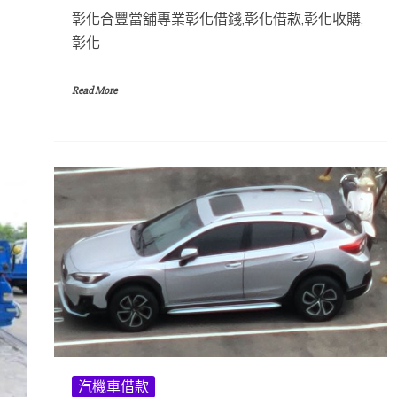
彰化合豐當舖專業彰化借錢,彰化借款,彰化收購,
彰化
Read More
汽機車借款