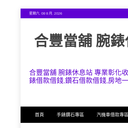
Skip
星期六, 08 8 月, 2026
to
content
合豐當舖 腕錶
合豐當舖 腕錶休息站 專業彰化
錶借款借錢,鑽石借款借錢,房地
首頁
手錶鑽石專區
汽機車借款專