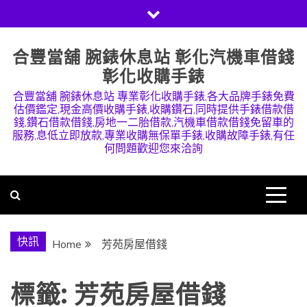
Skip
to
content
合豐當舖 腕錶休息站 彰化汽機車借錢
彰化收購手錶
合豐當舖 腕錶休息站 專業彰化收購手錶,各大品牌手錶免費
估價鑑定,現金高價收購手錶,收購鑽石,同時提供手錶借款借
錢,鑽石借款借錢,房地一二胎借款,汽機車借款借錢免留車的
服務,息低立即放款,專業收購無保單手錶,收購故障手錶,有任
何問題歡迎您來洽詢
快訊
Home
芳苑房屋借錢
標籤:
芳苑房屋借錢