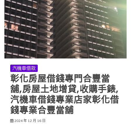
汽機車借款
彰化房屋借錢專門合豐當
舖,房屋土地增貸,收購手錶,
汽機車借錢專業店家彰化借
錢專業合豐當舖
2024 年 12 月 16 日