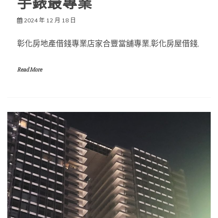
手錶最專業
2024 年 12 月 18 日
彰化房地產借錢專業店家合豐當舖專業,彰化房屋借錢,
Read More