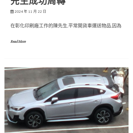
先生成功周轉
2024 年 11 月 22 日
在彰化印刷廠工作的陳先生,平常開貨車運送物品,因為
Read More