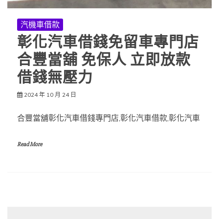
汽機車借款
彰化汽車借錢免留車專門店
合豐當舖 免保人 立即放款
借錢無壓力
2024 年 10 月 24 日
合豐當舖彰化汽車借錢專門店,彰化汽車借款,彰化汽車
Read More