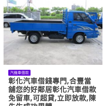
汽機車借款
彰化汽車借錢專門,合豐當
舖您的好鄰居彰化汽車借款
免留車,可超貸,立即放款,陳