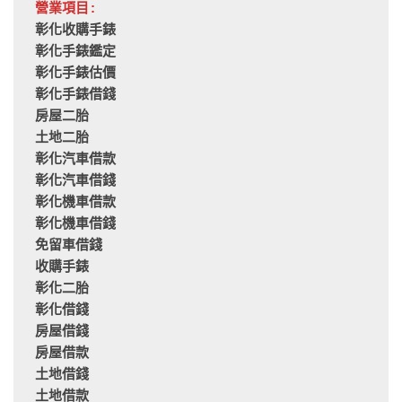
營業項目:
彰化收購手錶
彰化手錶鑑定
彰化手錶估價
彰化手錶借錢
房屋二胎
土地二胎
彰化汽車借款
彰化汽車借錢
彰化機車借款
彰化機車借錢
免留車借錢
收購手錶
彰化二胎
彰化借錢
房屋借錢
房屋借款
土地借錢
土地借款