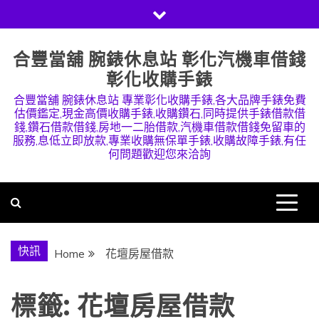
Skip
to
content
合豐當舖 腕錶休息站 彰化汽機車借錢
彰化收購手錶
合豐當舖 腕錶休息站 專業彰化收購手錶,各大品牌手錶免費
估價鑑定,現金高價收購手錶,收購鑽石,同時提供手錶借款借
錢,鑽石借款借錢,房地一二胎借款,汽機車借款借錢免留車的
服務,息低立即放款,專業收購無保單手錶,收購故障手錶,有任
何問題歡迎您來洽詢
快訊
Home
花壇房屋借款
標籤:
花壇房屋借款