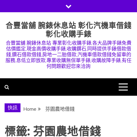
Skip
to
content
合豐當舖 腕錶休息站 彰化汽機車借錢
彰化收購手錶
合豐當舖 腕錶休息站 專業彰化收購手錶,各大品牌手錶免費
估價鑑定,現金高價收購手錶,收購鑽石,同時提供手錶借款借
錢,鑽石借款借錢,房地一二胎借款,汽機車借款借錢免留車的
服務,息低立即放款,專業收購無保單手錶,收購故障手錶,有任
何問題歡迎您來洽詢
快訊
Home
芬園農地借錢
標籤:
芬園農地借錢