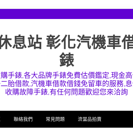
休息站 彰化汽機車
錶
收購手錶,各大品牌手錶免費估價鑑定,現金高
一二胎借款,汽機車借款借錢免留車的服務,息
收購故障手錶,有任何問題歡迎您來洽詢
區
聯絡我們
常見問題
流當品拍賣