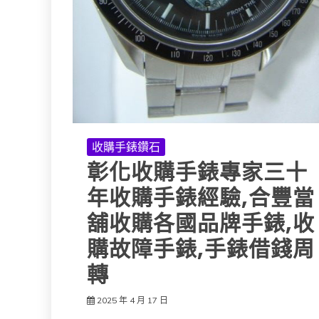
收購手錶鑽石
彰化收購手錶專家三十
年收購手錶經驗,合豐當
舖收購各國品牌手錶,收
購故障手錶,手錶借錢周
轉
2025 年 4 月 17 日