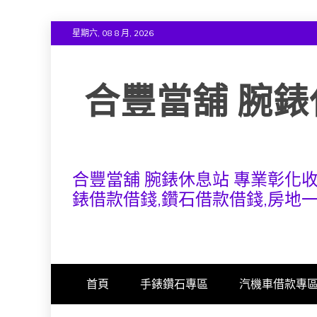
Skip
星期六, 08 8 月, 2026
to
content
合豐當舖 腕錶
合豐當舖 腕錶休息站 專業彰化
錶借款借錢,鑽石借款借錢,房地
首頁
手錶鑽石專區
汽機車借款專