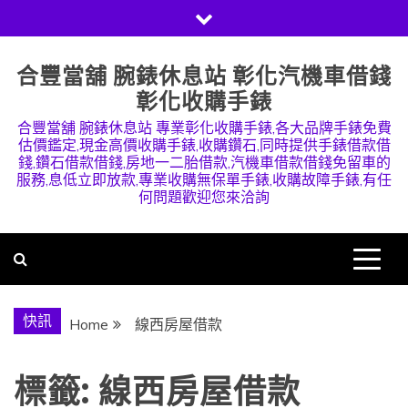
Skip
to
content
合豐當舖 腕錶休息站 彰化汽機車借錢
彰化收購手錶
合豐當舖 腕錶休息站 專業彰化收購手錶,各大品牌手錶免費
估價鑑定,現金高價收購手錶,收購鑽石,同時提供手錶借款借
錢,鑽石借款借錢,房地一二胎借款,汽機車借款借錢免留車的
服務,息低立即放款,專業收購無保單手錶,收購故障手錶,有任
何問題歡迎您來洽詢
快訊
Home
線西房屋借款
標籤:
線西房屋借款