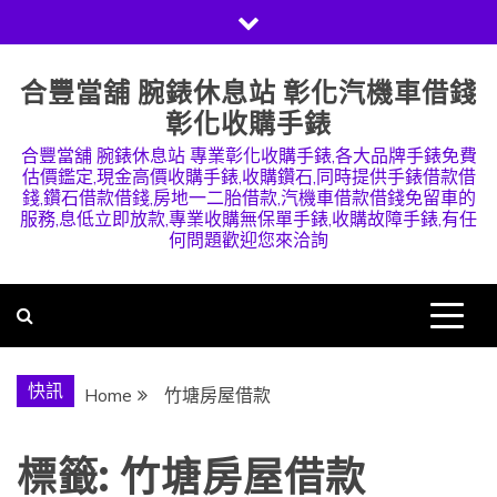
Skip
to
content
合豐當舖 腕錶休息站 彰化汽機車借錢
彰化收購手錶
合豐當舖 腕錶休息站 專業彰化收購手錶,各大品牌手錶免費
估價鑑定,現金高價收購手錶,收購鑽石,同時提供手錶借款借
錢,鑽石借款借錢,房地一二胎借款,汽機車借款借錢免留車的
服務,息低立即放款,專業收購無保單手錶,收購故障手錶,有任
何問題歡迎您來洽詢
快訊
Home
竹塘房屋借款
標籤:
竹塘房屋借款