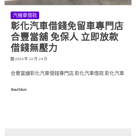
汽機車借款
彰化汽車借錢免留車專門店
合豐當舖 免保人 立即放款
借錢無壓力
2024 年 10 月 24 日
合豐當舖彰化汽車借錢專門店,彰化汽車借款,彰化汽車
Read More