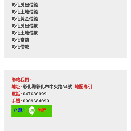
彰化房屋借錢
彰化土地借錢
彰化黃金借錢
彰化房屋借款
彰化土地借款
彰化當舖
彰化借款
聯絡我們:
地址:
彰化縣彰化市中央路34號 
地圖導引
電話:
047636099
手機:
0909684099