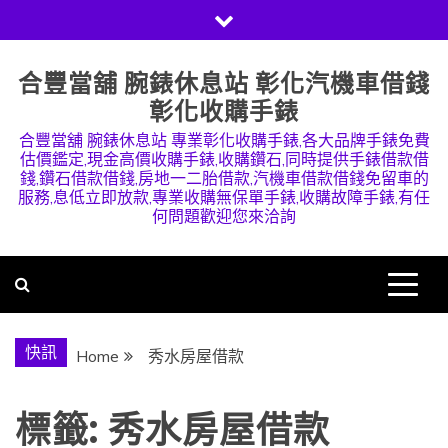
Skip
to
content
合豐當舖 腕錶休息站 彰化汽機車借錢
彰化收購手錶
合豐當舖 腕錶休息站 專業彰化收購手錶,各大品牌手錶免費
估價鑑定,現金高價收購手錶,收購鑽石,同時提供手錶借款借
錢,鑽石借款借錢,房地一二胎借款,汽機車借款借錢免留車的
服務,息低立即放款,專業收購無保單手錶,收購故障手錶,有任
何問題歡迎您來洽詢
快訊
Home
秀水房屋借款
標籤:
秀水房屋借款