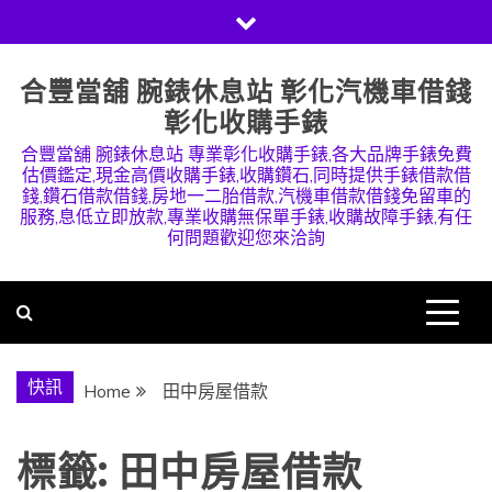
Skip
to
content
合豐當舖 腕錶休息站 彰化汽機車借錢
彰化收購手錶
合豐當舖 腕錶休息站 專業彰化收購手錶,各大品牌手錶免費
估價鑑定,現金高價收購手錶,收購鑽石,同時提供手錶借款借
錢,鑽石借款借錢,房地一二胎借款,汽機車借款借錢免留車的
服務,息低立即放款,專業收購無保單手錶,收購故障手錶,有任
何問題歡迎您來洽詢
快訊
Home
田中房屋借款
標籤:
田中房屋借款