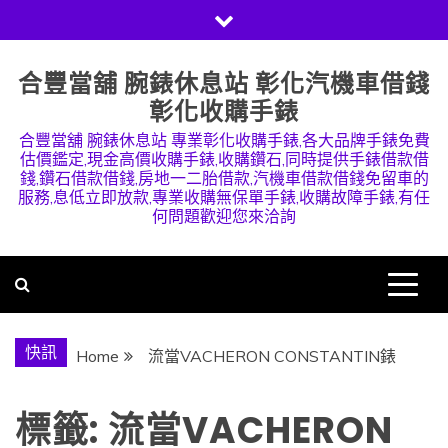
Skip
to
content
合豐當舖 腕錶休息站 彰化汽機車借錢
彰化收購手錶
合豐當舖 腕錶休息站 專業彰化收購手錶,各大品牌手錶免費
估價鑑定,現金高價收購手錶,收購鑽石,同時提供手錶借款借
錢,鑽石借款借錢,房地一二胎借款,汽機車借款借錢免留車的
服務,息低立即放款,專業收購無保單手錶,收購故障手錶,有任
何問題歡迎您來洽詢
快訊
Home
流當VACHERON CONSTANTIN錶
標籤:
流當VACHERON