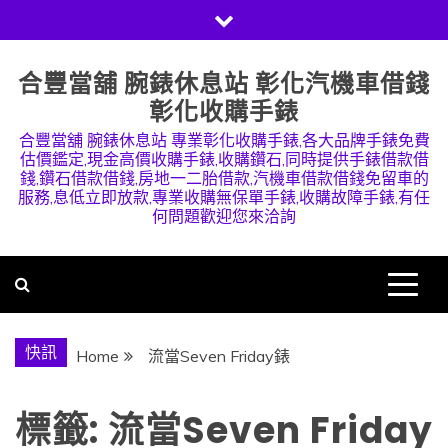
Skip
to
content
合豐當舖 腕錶休息站 彰化汽機車借錢
彰化收購手錶
合豐當舖 腕錶休息站 專業彰化收購手錶,各大品牌手錶免費
估價鑑定,現金高價收購手錶,收購鑽石,同時提供手錶借款借
錢,鑽石借款借錢,房地一二胎借款,汽機車借款借錢免留車的
服務,息低立即放款,專業收購無保單手錶,收購故障手錶,有任
何問題歡迎您來洽詢
快訊
Home
流當Seven Friday錶
標籤:
流當Seven Friday