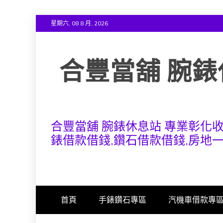
Skip
星期六, 08 8 月, 2026
to
content
合豐當舖 腕錶
合豐當舖 腕錶休息站 專業彰化
錶借款借錢,鑽石借款借錢,房地
首頁
手錶鑽石專區
汽機車借款專