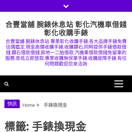
Skip
to
content
合豐當舖 腕錶休息站 彰化汽機車借錢
彰化收購手錶
合豐當舖 腕錶休息站 專業彰化收購手錶,各大品牌手錶免費
估價鑑定,現金高價收購手錶,收購鑽石,同時提供手錶借款借
錢,鑽石借款借錢,房地一二胎借款,汽機車借款借錢免留車的
服務,息低立即放款,專業收購無保單手錶,收購故障手錶,有任
何問題歡迎您來洽詢
快訊
Home
手錶換現金
標籤:
手錶換現金