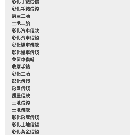
彰化手錶估價
彰化手錶借錢
房屋二胎
土地二胎
彰化汽車借款
彰化汽車借錢
彰化機車借款
彰化機車借錢
免留車借錢
收購手錶
彰化二胎
彰化借錢
房屋借錢
房屋借款
土地借錢
土地借款
彰化房屋借錢
彰化土地借錢
彰化黃金借錢