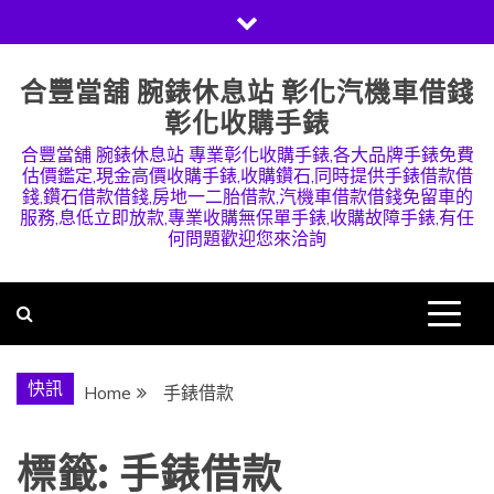
Skip
to
content
合豐當舖 腕錶休息站 彰化汽機車借錢
彰化收購手錶
合豐當舖 腕錶休息站 專業彰化收購手錶,各大品牌手錶免費
估價鑑定,現金高價收購手錶,收購鑽石,同時提供手錶借款借
錢,鑽石借款借錢,房地一二胎借款,汽機車借款借錢免留車的
服務,息低立即放款,專業收購無保單手錶,收購故障手錶,有任
何問題歡迎您來洽詢
快訊
Home
手錶借款
標籤:
手錶借款