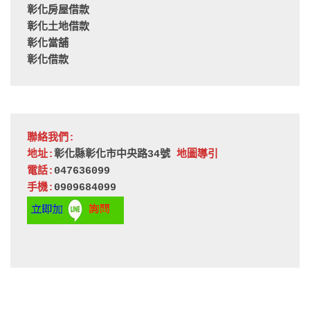
彰化房屋借款
彰化土地借款
彰化當舖
彰化借款
聯絡我們:
地址:
彰化縣彰化市中央路34號 
地圖導引
電話:
047636099
手機:
0909684099