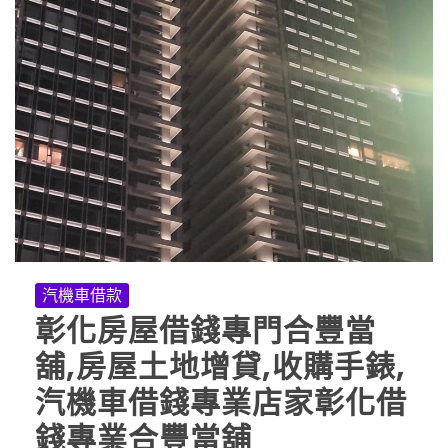
汽機車借款
彰化房屋借錢專門合豐當
舖,房屋土地增貸,收購手錶,
汽機車借錢專業店家彰化借
錢專業合豐當舖