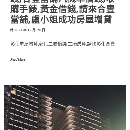
購手錶,黃金借錢,請來合豐
當舖,盧小姐成功房屋增貸
2024 年 12 月 28 日
彰化房屋增貸,彰化二胎借錢,二胎房貸,請找彰化合豐
Read More