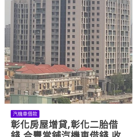
汽機車借款
彰化房屋增貸,彰化二胎借
錢,合豐當舖汽機車借錢,收