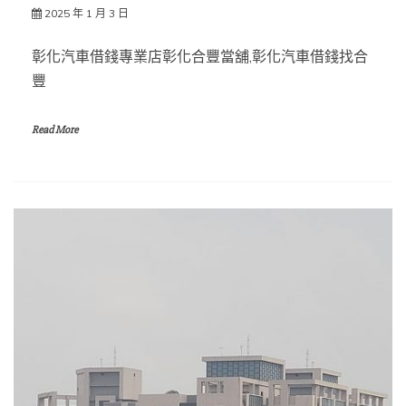
2025 年 1 月 3 日
彰化汽車借錢專業店彰化合豐當舖,彰化汽車借錢找合
豐
Read More