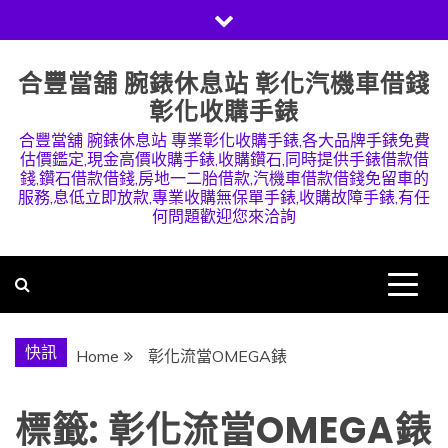
Skip
to
content
合豐當舖 腕錶休息站 彰化汽機車借錢
彰化收購手錶
合豐當舖 腕錶休息站 專業彰化收購手錶,各大品牌手錶免費
估價鑑定,現金高價收購手錶,收購鑽石,同時提供手錶借款借
錢,鑽石借款借錢,房地一二胎借款,汽機車借款借錢免留車的
服務,息低立即放款,專業收購無保單手錶,收購故障手錶,有任
何問題歡迎您來洽詢
快訊
Home
彰化流當OMEGA錶
標籤:
彰化流當OMEGA錶