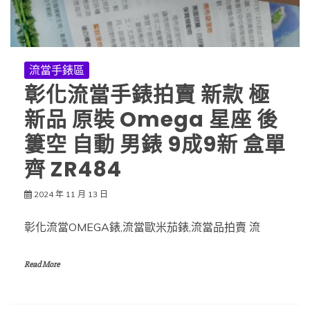
流當手錶區
彰化流當手錶拍賣 新款 極
新品 原裝 Omega 星座 後
簍空 自動 男錶 9成9新 盒單
齊 ZR484
2024 年 11 月 13 日
彰化流當OMEGA錶,流當歐米茄錶,流當品拍賣 流
Read More