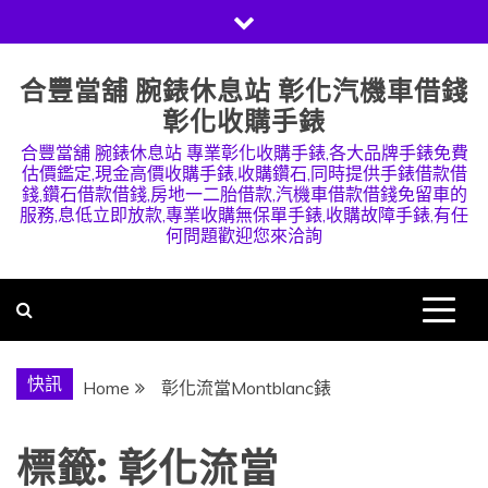
Skip
to
content
合豐當舖 腕錶休息站 彰化汽機車借錢
彰化收購手錶
合豐當舖 腕錶休息站 專業彰化收購手錶,各大品牌手錶免費
估價鑑定,現金高價收購手錶,收購鑽石,同時提供手錶借款借
錢,鑽石借款借錢,房地一二胎借款,汽機車借款借錢免留車的
服務,息低立即放款,專業收購無保單手錶,收購故障手錶,有任
何問題歡迎您來洽詢
快訊
Home
彰化流當Montblanc錶
標籤:
彰化流當