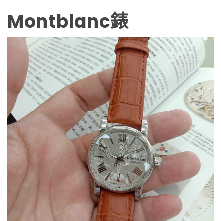
Montblanc錶