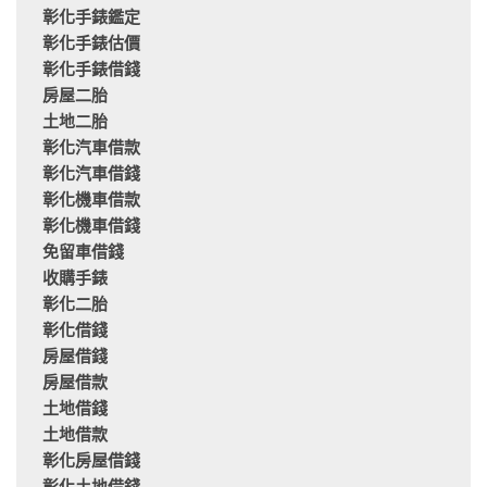
彰化手錶鑑定
彰化手錶估價
彰化手錶借錢
房屋二胎
土地二胎
彰化汽車借款
彰化汽車借錢
彰化機車借款
彰化機車借錢
免留車借錢
收購手錶
彰化二胎
彰化借錢
房屋借錢
房屋借款
土地借錢
土地借款
彰化房屋借錢