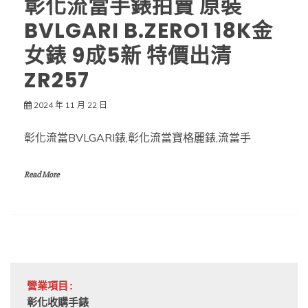
彰化流當手錶拍賣 原裝
BVLGARI B.ZERO1 18K金
女錶 9成5新 特價出清
ZR257
2024 年 11 月 22 日
彰化流當BVLGARI錶,彰化流當寶格麗錶,流當手
Read More
營業項目:
彰化收購手錶