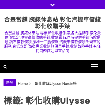
Skip
to
content
合豐當舖 腕錶休息站 彰化汽機車借錢
彰化收購手錶
合豐當舖 腕錶休息站 專業彰化收購手錶,各大品牌手錶免費
估價鑑定,現金高價收購手錶,收購鑽石,同時提供手錶借款借
錢,鑽石借款借錢,房地一二胎借款,汽機車借款借錢免留車的
服務,息低立即放款,專業收購無保單手錶,收購故障手錶,有任
何問題歡迎您來洽詢
快訊
Home
彰化收購Ulysse Nardin錶
標籤:
彰化收購Ulysse