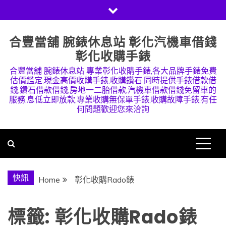
Skip
to
content
合豐當舖 腕錶休息站 彰化汽機車借錢
彰化收購手錶
合豐當舖 腕錶休息站 專業彰化收購手錶,各大品牌手錶免費
估價鑑定,現金高價收購手錶,收購鑽石,同時提供手錶借款借
錢,鑽石借款借錢,房地一二胎借款,汽機車借款借錢免留車的
服務,息低立即放款,專業收購無保單手錶,收購故障手錶,有任
何問題歡迎您來洽詢
快訊
Home
彰化收購Rado錶
標籤:
彰化收購Rado錶