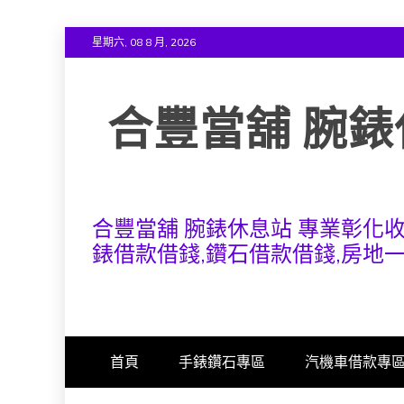
Skip
星期六, 08 8 月, 2026
to
content
合豐當舖 腕錶
合豐當舖 腕錶休息站 專業彰化
錶借款借錢,鑽石借款借錢,房地
首頁
手錶鑽石專區
汽機車借款專