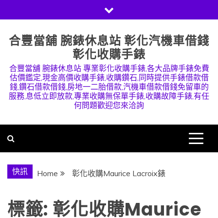
Skip
to
content
合豐當舖 腕錶休息站 彰化汽機車借錢
彰化收購手錶
合豐當舖 腕錶休息站 專業彰化收購手錶,各大品牌手錶免費
估價鑑定,現金高價收購手錶,收購鑽石,同時提供手錶借款借
錢,鑽石借款借錢,房地一二胎借款,汽機車借款借錢免留車的
服務,息低立即放款,專業收購無保單手錶,收購故障手錶,有任
何問題歡迎您來洽詢
快訊
Home
彰化收購Maurice Lacroix錶
標籤:
彰化收購Maurice