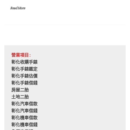
Read More
營業項目:
彰化收購手錶
彰化手錶鑑定
彰化手錶估價
彰化手錶借錢
房屋二胎
土地二胎
彰化汽車借款
彰化汽車借錢
彰化機車借款
彰化機車借錢