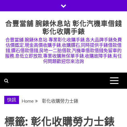
Skip
to
content
合豐當舖 腕錶休息站 彰化汽機車借錢
彰化收購手錶
合豐當舖 腕錶休息站 專業彰化收購手錶,各大品牌手錶免費
估價鑑定,現金高價收購手錶,收購鑽石,同時提供手錶借款借
錢,鑽石借款借錢,房地一二胎借款,汽機車借款借錢免留車的
服務,息低立即放款,專業收購無保單手錶,收購故障手錶,有任
何問題歡迎您來洽詢
快訊
Home
彰化收購勞力士錶
標籤:
彰化收購勞力士錶