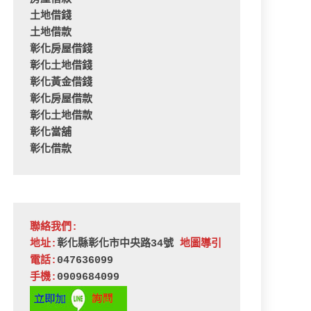
土地借錢
土地借款
彰化房屋借錢
彰化土地借錢
彰化黃金借錢
彰化房屋借款
彰化土地借款
彰化當舖
彰化借款
聯絡我們:
地址:
彰化縣彰化市中央路34號 
地圖導引
電話:
047636099
手機:
0909684099