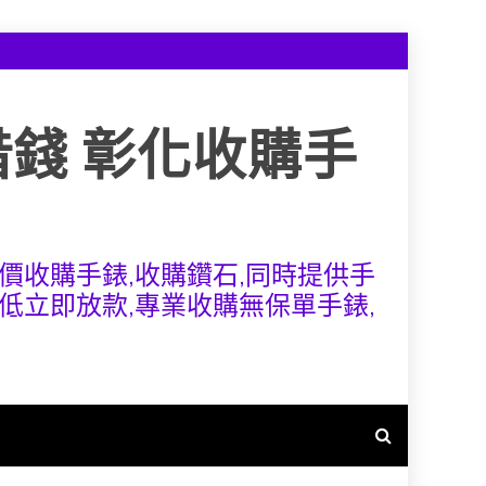
借錢 彰化收購手
價收購手錶,收購鑽石,同時提供手
低立即放款,專業收購無保單手錶,