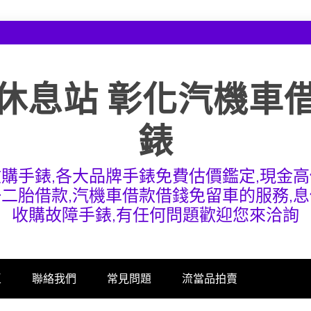
休息站 彰化汽機車
錶
收購手錶,各大品牌手錶免費估價鑑定,現金高
一二胎借款,汽機車借款借錢免留車的服務,息
收購故障手錶,有任何問題歡迎您來洽詢
區
聯絡我們
常見問題
流當品拍賣