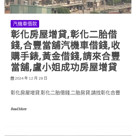
汽機車借款
彰化房屋增貸,彰化二胎借
錢,合豐當舖汽機車借錢,收
購手錶,黃金借錢,請來合豐
當舖,盧小姐成功房屋增貸
2024 年 12 月 28 日
彰化房屋增貸,彰化二胎借錢,二胎房貸,請找彰化合豐
Read More