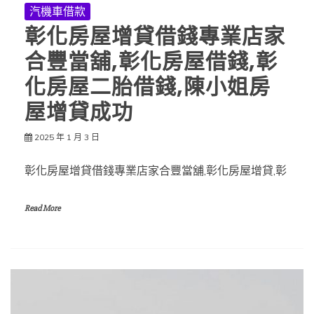
汽機車借款
彰化房屋增貸借錢專業店家
合豐當舖,彰化房屋借錢,彰
化房屋二胎借錢,陳小姐房
屋增貸成功
2025 年 1 月 3 日
彰化房屋增貸借錢專業店家合豐當舖,彰化房屋增貸,彰
Read More