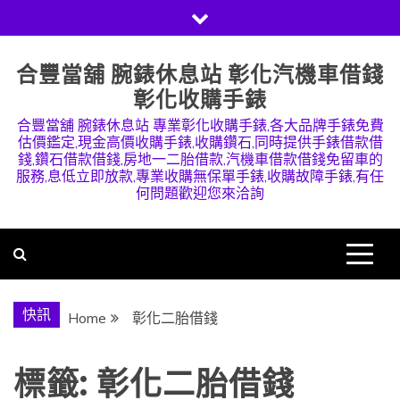
Skip
to
content
合豐當舖 腕錶休息站 彰化汽機車借錢
彰化收購手錶
合豐當舖 腕錶休息站 專業彰化收購手錶,各大品牌手錶免費
估價鑑定,現金高價收購手錶,收購鑽石,同時提供手錶借款借
錢,鑽石借款借錢,房地一二胎借款,汽機車借款借錢免留車的
服務,息低立即放款,專業收購無保單手錶,收購故障手錶,有任
何問題歡迎您來洽詢
快訊
Home
彰化二胎借錢
標籤:
彰化二胎借錢