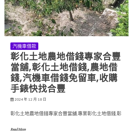
汽機車借款
彰化土地農地借錢專家合豐
當舖,彰化土地借錢,農地借
錢,汽機車借錢免留車,收購
手錶快找合豐
2024 年 12 月 18 日
彰化土地農地借錢專家合豐當舖,專業彰化土地借錢,彰
Read More