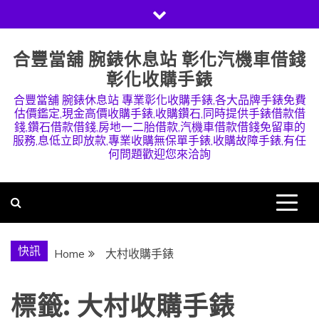
Skip
to
content
合豐當舖 腕錶休息站 彰化汽機車借錢
彰化收購手錶
合豐當舖 腕錶休息站 專業彰化收購手錶,各大品牌手錶免費
估價鑑定,現金高價收購手錶,收購鑽石,同時提供手錶借款借
錢,鑽石借款借錢,房地一二胎借款,汽機車借款借錢免留車的
服務,息低立即放款,專業收購無保單手錶,收購故障手錶,有任
何問題歡迎您來洽詢
快訊
Home
大村收購手錶
標籤:
大村收購手錶