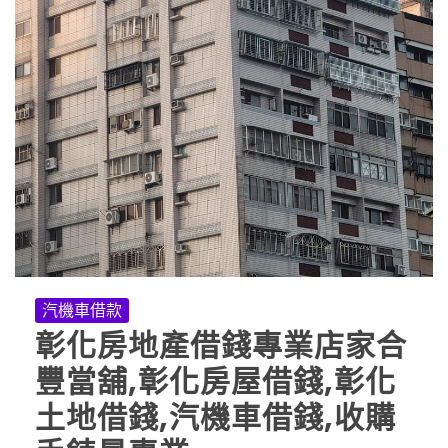
汽機車借款
彰化房地產借錢專業店家合
豐當舖,彰化房屋借錢,彰化
土地借錢,汽機車借錢,收購