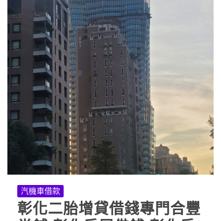
汽機車借款
彰化二胎增貸借錢專門合豐