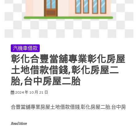
汽機車借款
彰化合豐當舖專業彰化房屋
土地借款借錢,彰化房屋二
胎,台中房屋二胎
2024 年 10 月 21 日
合豐當舖專業房屋土地借款借錢,彰化房屋二胎,台中房
Read More