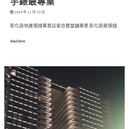
手錶最專業
2024 年 12 月 18 日
彰化房地產借錢專業店家合豐當舖專業,彰化房屋借錢,
Read More