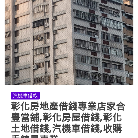
汽機車借款
彰化房地產借錢專業店家合
豐當舖,彰化房屋借錢,彰化
土地借錢,汽機車借錢,收購