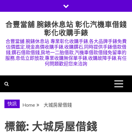
Skip
to
content
合豐當舖 腕錶休息站 彰化汽機車借錢
彰化收購手錶
合豐當舖 腕錶休息站 專業彰化收購手錶,各大品牌手錶免費
估價鑑定,現金高價收購手錶,收購鑽石,同時提供手錶借款借
錢,鑽石借款借錢,房地一二胎借款,汽機車借款借錢免留車的
服務,息低立即放款,專業收購無保單手錶,收購故障手錶,有任
何問題歡迎您來洽詢
快訊
Home
大城房屋借錢
標籤:
大城房屋借錢