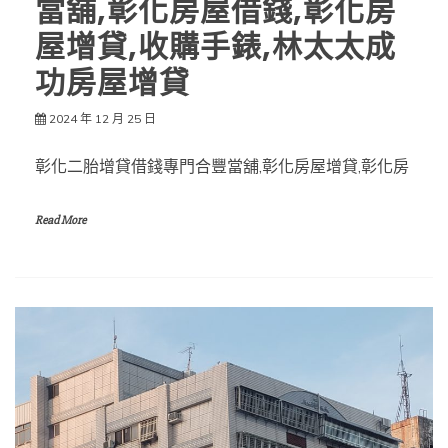
當舖,彰化房屋借錢,彰化房
屋增貸,收購手錶,林太太成
功房屋增貸
2024 年 12 月 25 日
彰化二胎增貸借錢專門合豐當舖,彰化房屋增貸,彰化房
Read More