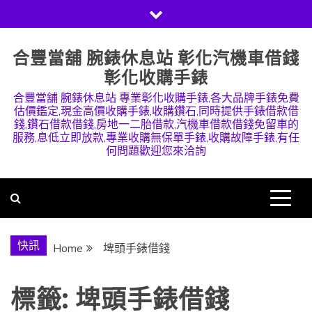
Skip
to
content
合豐當舖 腕錶休息站 彰化汽機車借錢
彰化收購手錶
合豐當舖 腕錶休息站 專業彰化收購手錶,各大品牌手錶免費
估價鑑定,現金高價收購手錶,收購鑽石,同時提供手錶借款借
錢,鑽石借款借錢,房地一二胎借款,汽機車借款借錢免留車的
服務,息低立即放款,專業收購無保單手錶,收購故障手錶,有任
何問題歡迎您來洽詢
快訊
Home
埤頭手錶借錢
標籤:
埤頭手錶借錢