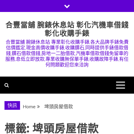
Skip
to
content
合豐當舖 腕錶休息站 彰化汽機車借錢
彰化收購手錶
合豐當舖 腕錶休息站 專業彰化收購手錶,各大品牌手錶免費
估價鑑定,現金高價收購手錶,收購鑽石,同時提供手錶借款借
錢,鑽石借款借錢,房地一二胎借款,汽機車借款借錢免留車的
服務,息低立即放款,專業收購無保單手錶,收購故障手錶,有任
何問題歡迎您來洽詢
快訊
Home
埤頭房屋借款
標籤:
埤頭房屋借款