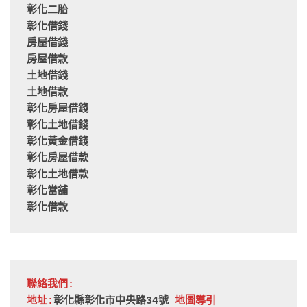
彰化二胎
彰化借錢
房屋借錢
房屋借款
土地借錢
土地借款
彰化房屋借錢
彰化土地借錢
彰化黃金借錢
彰化房屋借款
彰化土地借款
彰化當舖
彰化借款
聯絡我們:
地址:
彰化縣彰化市中央路34號 
地圖導引