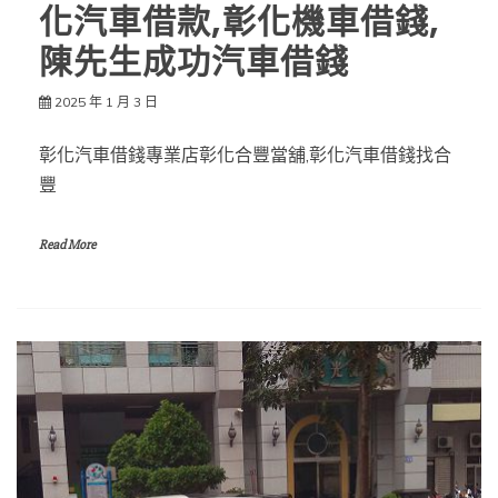
化汽車借款,彰化機車借錢,
陳先生成功汽車借錢
2025 年 1 月 3 日
彰化汽車借錢專業店彰化合豐當舖,彰化汽車借錢找合
豐
Read More