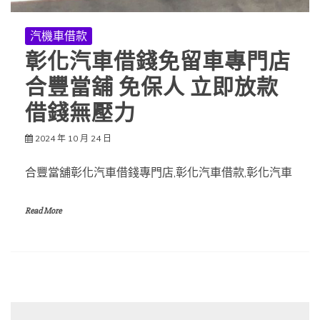
汽機車借款
彰化汽車借錢免留車專門店
合豐當舖 免保人 立即放款
借錢無壓力
2024 年 10 月 24 日
合豐當舖彰化汽車借錢專門店,彰化汽車借款,彰化汽車
Read More