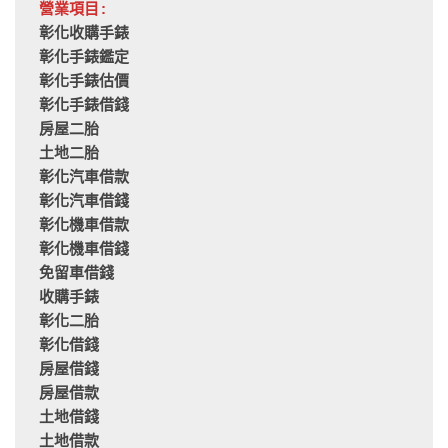
營業項目:
彰化收購手錶
彰化手錶鑑定
彰化手錶估價
彰化手錶借錢
房屋二胎
土地二胎
彰化汽車借款
彰化汽車借錢
彰化機車借款
彰化機車借錢
免留車借錢
收購手錶
彰化二胎
彰化借錢
房屋借錢
房屋借款
土地借錢
土地借款