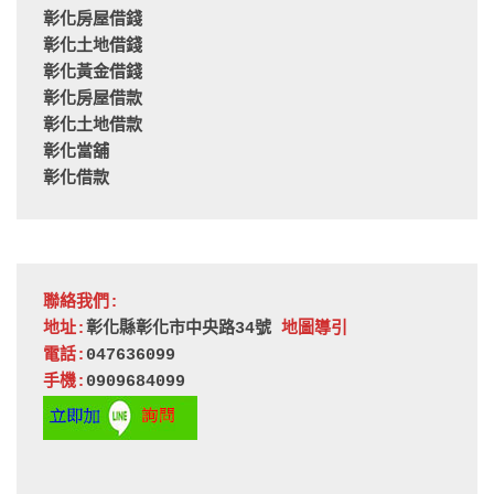
彰化房屋借錢
彰化土地借錢
彰化黃金借錢
彰化房屋借款
彰化土地借款
彰化當舖
彰化借款
聯絡我們:
地址:
彰化縣彰化市中央路34號 
地圖導引
電話:
047636099
手機:
0909684099