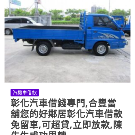
汽機車借款
彰化汽車借錢專門,合豐當
舖您的好鄰居彰化汽車借款
免留車,可超貸,立即放款,陳