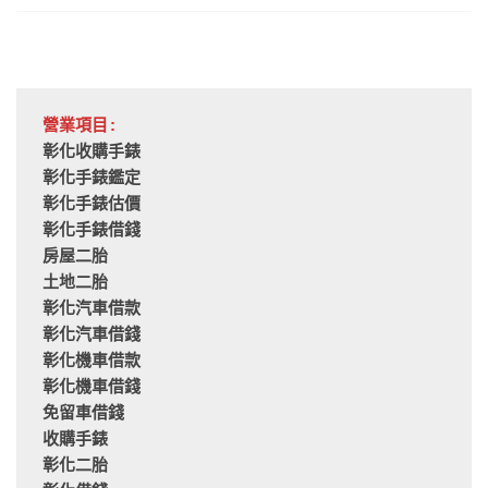
營業項目:
彰化收購手錶
彰化手錶鑑定
彰化手錶估價
彰化手錶借錢
房屋二胎
土地二胎
彰化汽車借款
彰化汽車借錢
彰化機車借款
彰化機車借錢
免留車借錢
收購手錶
彰化二胎