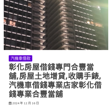
汽機車借款
彰化房屋借錢專門合豐當
舖,房屋土地增貸,收購手錶,
汽機車借錢專業店家彰化借
錢專業合豐當舖
2024 年 12 月 16 日