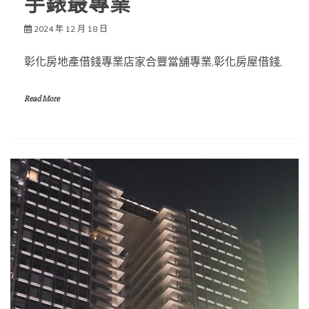
手錶最專業
2024 年 12 月 18 日
彰化房地產借錢專業店家合豐當舖專業,彰化房屋借錢,
Read More