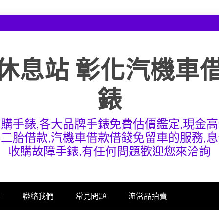
休息站 彰化汽機車
錶
收購手錶,各大品牌手錶免費估價鑑定,現金高
一二胎借款,汽機車借款借錢免留車的服務,息
收購故障手錶,有任何問題歡迎您來洽詢
區
聯絡我們
常見問題
流當品拍賣