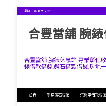
Skip
星期五, 07 8 月, 2026
to
content
合豐當舖 腕錶
合豐當舖 腕錶休息站 專業彰化
錶借款借錢,鑽石借款借錢,房地
首頁
手錶鑽石專區
汽機車借款專