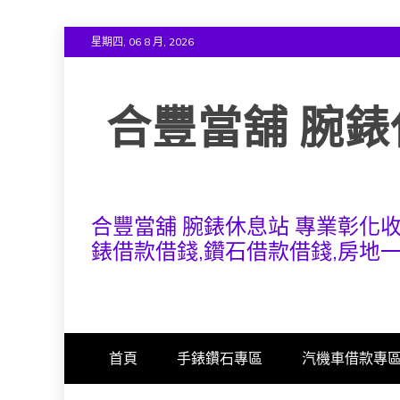
Skip
星期四, 06 8 月, 2026
to
content
合豐當舖 腕錶
合豐當舖 腕錶休息站 專業彰化
錶借款借錢,鑽石借款借錢,房地
首頁
手錶鑽石專區
汽機車借款專