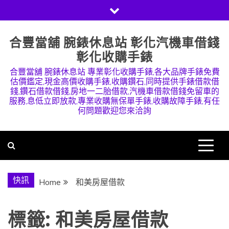
Skip
to
content
合豐當舖 腕錶休息站 彰化汽機車借錢
彰化收購手錶
合豐當舖 腕錶休息站 專業彰化收購手錶,各大品牌手錶免費
估價鑑定,現金高價收購手錶,收購鑽石,同時提供手錶借款借
錢,鑽石借款借錢,房地一二胎借款,汽機車借款借錢免留車的
服務,息低立即放款,專業收購無保單手錶,收購故障手錶,有任
何問題歡迎您來洽詢
快訊
Home
和美房屋借款
標籤:
和美房屋借款