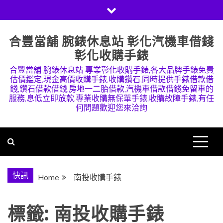
Skip
to
content
合豐當舖 腕錶休息站 彰化汽機車借錢
彰化收購手錶
合豐當舖 腕錶休息站 專業彰化收購手錶,各大品牌手錶免費
估價鑑定,現金高價收購手錶,收購鑽石,同時提供手錶借款借
錢,鑽石借款借錢,房地一二胎借款,汽機車借款借錢免留車的
服務,息低立即放款,專業收購無保單手錶,收購故障手錶,有任
何問題歡迎您來洽詢
快訊
Home
南投收購手錶
標籤:
南投收購手錶