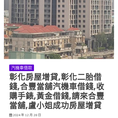
汽機車借款
彰化房屋增貸,彰化二胎借
錢,合豐當舖汽機車借錢,收
購手錶,黃金借錢,請來合豐
當舖,盧小姐成功房屋增貸
2024 年 12 月 28 日