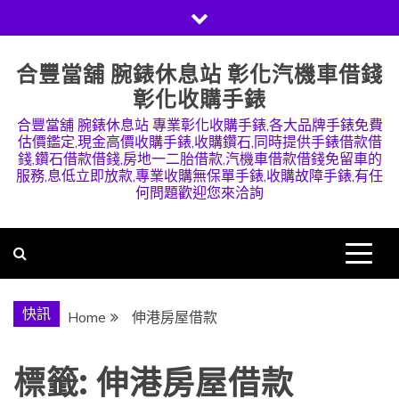
Skip
to
content
合豐當舖 腕錶休息站 彰化汽機車借錢
彰化收購手錶
合豐當舖 腕錶休息站 專業彰化收購手錶,各大品牌手錶免費
估價鑑定,現金高價收購手錶,收購鑽石,同時提供手錶借款借
錢,鑽石借款借錢,房地一二胎借款,汽機車借款借錢免留車的
服務,息低立即放款,專業收購無保單手錶,收購故障手錶,有任
何問題歡迎您來洽詢
快訊
Home
伸港房屋借款
標籤:
伸港房屋借款